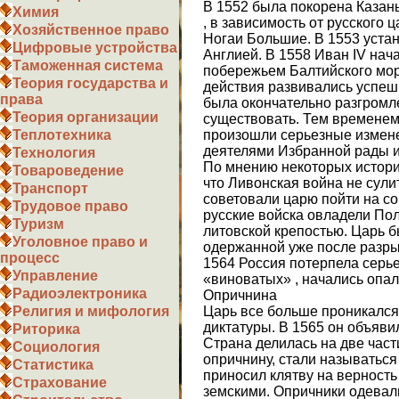
В 1552 была покорена Казань
Химия
, в зависимость от русского 
Хозяйственное право
Ногаи Большие. В 1553 уста
Цифровые устройства
Англией. В 1558 Иван IV нач
Таможенная система
побережьем Балтийского мо
Теория государства и
действия развивались успеш
права
была окончательно разгромл
Теория организации
существовать. Тем временем
произошли серьезные измене
Теплотехника
деятелями Избранной рады и
Технология
По мнению некоторых истори
Товароведение
что Ливонская война не сули
Транспорт
советовали царю пойти на со
Трудовое право
русские войска овладели Пол
Туризм
литовской крепостью. Царь б
Уголовное право и
одержанной уже после разры
процесс
1564 Россия потерпела серь
Управление
«виноватых» , начались опал
Радиоэлектроника
Опричнина
Царь все больше проникался
Религия и мифология
диктатуры. В 1565 он объяви
Риторика
Страна делилась на две част
Социология
опричнину, стали называтьс
Статистика
приносил клятву на верность
Страхование
земскими. Опричники одевал