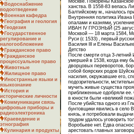
Москве. Покорены Казанское 
Водоснабжение
ханства. В 1558-83 велась Л
водоотведение
Балтийскому м., началось пр
Военная кафедра
Внутренняя политика Ивана
География и геология
опалами и казнями, усилени
Геодезия
ИВАН IV ГРОЗНЫЙ (25 август
Москвой — 18 марта 1584, Мо
Государственное
Руси (с 1533) , первый русски
регулирование и
Василия III и Елены Василье
налогообложение
Детство
Гражданское право
После смерти отца 3-летний 
Гражданское
умершей в 1538, когда ему бы
процессуальное право
дворцовых переворотов, бо
Животные
собой боярских родов Шуйски
Жилищное право
насилия, окружавшие его, с
Иностранные языки и
подозрительности, мстительн
языкознание
мучить живые существа прояв
История и
приближенные одобряли ее. 
исторические личности
в юности были «великий пож
Коммуникации связь
После убийства одного из Гл
цифровые приборы и
бунтовщики явились в село В
радиоэлектроника
князь, и потребовали выдачи
Краеведение и
трудом удалось уговорить тол
этнография
Воробьеве нет. Едва опаснос
арестовать главных заговорщ
Кулинария и продукты