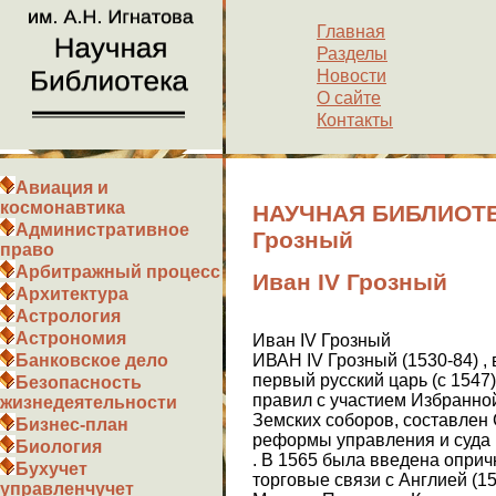
Главная
Разделы
Новости
О сайте
Контакты
Авиация и
космонавтика
НАУЧНАЯ БИБЛИОТЕК
Административное
Грозный
право
Арбитражный процесс
Иван IV Грозный
Архитектура
Астрология
Астрономия
Иван IV Грозный
ИВАН IV Грозный (1530-84) , 
Банковское дело
первый русский царь (с 1547) ,
Безопасность
правил с участием Избранно
жизнедеятельности
Земских соборов, составлен
Бизнес-план
реформы управления и суда 
Биология
. В 1565 была введена оприч
Бухучет
торговые связи с Англией (1
управленчучет