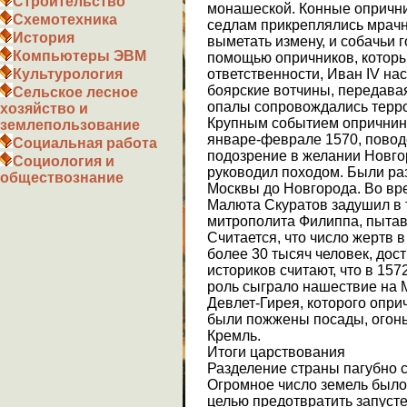
Строительство
монашеской. Конные опрични
Схемотехника
седлам прикреплялись мрачн
История
выметать измену, и собачьи 
Компьютеры ЭВМ
помощью опричников, котор
ответственности, Иван IV н
Культурология
боярские вотчины, передава
Сельское лесное
опалы сопровождались терро
хозяйство и
Крупным событием опричнин
землепользование
январе-феврале 1570, повод
Социальная работа
подозрение в желании Новго
Социология и
руководил походом. Были раз
обществознание
Москвы до Новгорода. Во вре
Малюта Скуратов задушил в 
митрополита Филиппа, пытав
Считается, что число жертв в
более 30 тысяч человек, дос
историков считают, что в 15
роль сыграло нашествие на 
Девлет-Гирея, которого опри
были пожжены посады, огонь
Кремль.
Итоги царствования
Разделение страны пагубно с
Огромное число земель было 
целью предотвратить запуст