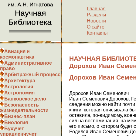
Главная
Разделы
Новости
О сайте
Контакты
Авиация и
космонавтика
НАУЧНАЯ БИБЛИОТЕ
Административное
Доpохов Иван Семе
право
Арбитражный процесс
Доpохов Иван Семе
Архитектура
Астрология
Астрономия
Доpохов Иван Семенович
Иван Семенович Дорохов. Ге
Банковское дело
сведения можно найти почти 
Безопасность
книги, которая описывала бы
жизнедеятельности
оставила, по-видимому, воен
Бизнес-план
сил на воспоминания, на ме
Биология
его письмо, о котором будет 
Бухучет
Родился Иван Семенович Дор
управленчучет