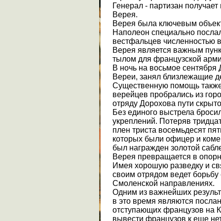
Генерал - партизан получает
Верея.
Верея была ключевым объек
Наполеон специально послал 
вестфальцев численностью в 
Верея является важным пунк
тылом для французской арми
В ночь на восьмое сентября 
Вереи, занял близлежащие д
Существенную помощь также 
верейцев пробрались из горо
отряду Дорохова пути скрыто
Без единого выстрела бросил
укреплений. Потеряв тридцат
плен триста восемьдесят пят
которых были офицер и комен
был награжден золотой сабл
Верея превращается в опорн
Имея хорошую разведку и свя
своим отрядом ведет борьбу
Смоленской направлениях.
Одним из важнейших результ
в это время являются посла
отступающих французов на К
вывести французов к еще н