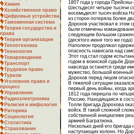
1807 года у города Прейсиш
Химия
Шестьдесят четыре тысячи с
Хозяйственное право
восемьдесят тысяч войска Н
Цифровые устройства
из сторон потеряла более дв
Таможенная система
Дорохов участвовал в этом с
Теория государства и
были отмечены командование
права
следующем большом сражени
Теория организации
(десятого июня того же года)
Наполеон продолжал одержи
Теплотехника
опасность нависала над само
Технология
Этот год стал годом испытан
Товароведение
годом в воинской судьбе Доро
Транспорт
навсегда останется среди им
Трудовое право
мужество, большой военный 
Туризм
Дорохов перед лицом опасно
Уголовное право и
В тяжелой ситуации оказался
процесс
первый день войны, когда а
Управление
1812 года перешла по четыр
Радиоэлектроника
Россию. Находящаяся в сост
Толли бригада Дорохова ока
Религия и мифология
войск. В такой сложной слож
Риторика
собственной инициативе реш
Социология
армией Багратиона.
Статистика
Несколько дней его бригада
Страхование
наступающих колонн. Но Дор