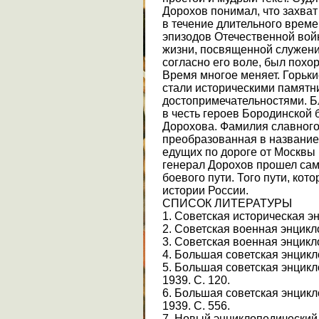
Дорохов понимал, что захват
в течение длительного време
эпизодов Отечественной войн
жизни, посвященной служени
согласно его воле, был похо
Время многое меняет. Горьки
стали историческими памятн
достопримечательностями. 
в честь героев Бородинской б
Дорохова. Фамилия славного
преобразованная в название 
едущих по дороге от Москвы н
генерал Дорохов прошел сам
боевого пути. Того пути, кот
истории России.
СПИСОК ЛИТЕРАТУРЫ
1. Советская историческая энц
2. Советская военная энциклоп
3. Советская военная энциклоп
4. Большая советская энциклоп
5. Большая советская энцикло
1939. С. 120.
6. Большая советская энцикло
1939. С. 556.
7. Новый энциклопедический 