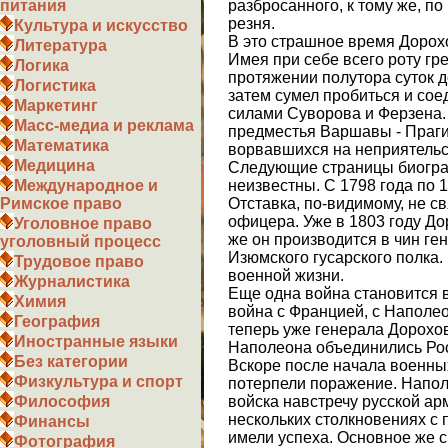
разбросанного, к тому же, по
питания
резня.
Культура и искусство
В это страшное время Дорох
Литература
Имея при себе всего роту гре
Логика
протяжении полутора суток 
Логистика
затем сумел пробиться и сое
Маркетинг
силами Суворова и Ферзена.
Масс-медиа и реклама
предместья Варшавы - Праги 
Математика
ворвавшихся на неприятельс
Медицина
Следующие страницы биогра
неизвестны. С 1798 года по 1
Международное и
Отставка, по-видимому, не с
Римское право
офицера. Уже в 1803 году До
Уголовное право
же он производится в чин г
уголовный процесс
Изюмского гусарского полка.
Трудовое право
военной жизни.
Журналистика
Еще одна война становится в
Химия
война с Францией, с Наполео
География
теперь уже генерала Дорохов
Иностранные языки
Наполеона объединились Рос
Без категории
Вскоре после начала военны
Физкультура и спорт
потерпели поражение. Напо
войска навстречу русской ар
Философия
нескольких столкновениях с
Финансы
имели успеха. Основное же 
Фотография