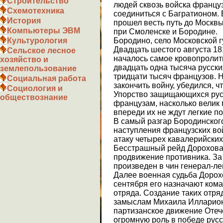
Строительство
людей сквозь войска француз
Схемотехника
соединиться с Багратионом. 
История
прошел весть путь до Москвы
Компьютеры ЭВМ
при Смоленске и Бородине.
Бородино, село Московской г
Культурология
Двадцать шестого августа 18
Сельское лесное
началось самое кровопролит
хозяйство и
двадцать одна тысяча русски
землепользование
тридцати тысяч французов. 
Социальная работа
закончить войну, убедился, ч
Социология и
Упорство защищающихся рус
обществознание
французам, насколько велик 
впереди их не ждут легкие п
В самый разгар Бородинског
наступления французских во
атаку четырех кавалерийских
Бесстрашный рейд Дорохова 
продвижение противника. За
произведен в чин генерал-ле
Далее военная судьба Дорох
сентября его назначают ком
отряда. Создание таких отря
замыслам Михаила Илларионо
партизанское движение Отеч
огромную роль в победе рус