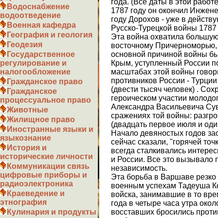
года. (Все даты в этой работ
Водоснабжение
1787 году он окончил Инжене
водоотведение
году Дорохов - уже в действ
Военная кафедра
Русско-Турецкой войны 1787 
География и геология
Эта война охватила большую
Геодезия
восточному Причерноморью, 
основной причиной войны бы
Государственное
Крым, уступленный России п
регулирование и
масштабах этой войны говори
налогообложение
противников России - Турции
Гражданское право
(двести тысяч человек) . Сох
Гражданское
героическом участии молодо
процессуальное право
Александра Васильевича Су
Животные
сражениях той войны: разгр
Жилищное право
(двадцать первое июля и оди
Иностранные языки и
Начало девяностых годов зас
языкознание
сейчас сказали, "горячей точ
История и
всегда сталкивались интерес
исторические личности
и России. Все это вызывало 
Коммуникации связь
независимость.
цифровые приборы и
Эта борьба в Варшаве резко 
радиоэлектроника
военным успехам Тадеуша К
Краеведение и
войска, занимавшие в то вр
этнография
года в четыре часа утра око
восставших бросились против
Кулинария и продукты