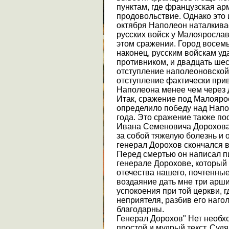
пунктам, где французская ар
продовольствие. Однако это 
октября Наполеон наталкива
русских войск у Малоярослав
этом сражении. Город восемь 
наконец, русским войскам уд
противником, и двадцать шес
отступление наполеоновской
отступление фактически прив
Наполеона менее чем через 
Итак, сражение под Малояро
определило победу над Напо
года. Это сражение также по
Ивана Семеновича Дорохова.
за собой тяжелую болезнь и о
генерал Дорохов скончался в 
Перед смертью он написал п
генерале Дорохове, который 
отечества нашего, почтенные 
воздаяние дать мне три арши
успокоения при той церкви, 
неприятеля, разбив его нагол
благодарны.
Генерал Дорохов" Нет необх
простой и мудрый текст. Суд