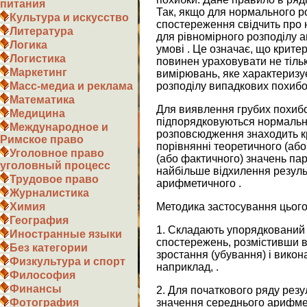
питания
Так, якщо для нормального р
Культура и искусство
спостереження свідчить про н
Литература
для рівномірного розподілу а
Логика
умові . Це означає, що крите
Логистика
повинен ураховувати не тільк
Маркетинг
вимірювань, яке характеризу
розподілу випадкових похибо
Масс-медиа и реклама
Математика
Для виявлення грубих похибо
Медицина
підпорядковуються нормальн
Международное и
розповсюдження знаходить кр
Римское право
порівнянні теоретичного (або
Уголовное право
(або фактичного) значень пар
уголовный процесс
найбільше відхилення резуль
Трудовое право
арифметичного .
Журналистика
Методика застосування цього
Химия
География
1. Складають упорядкований (
Иностранные языки
спостережень, розмістивши в
Без категории
зростання (убування) і вико
Физкультура и спорт
наприклад, .
Философия
Финансы
2. Для початкового ряду рез
значення середнього арифмет
Фотография