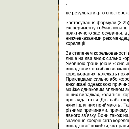
,
де результати q-го спостереже
Застосування формули (2.25
експерименту і обчислювань.
практичного застосування, а
нижчевказаними рекомендаці
кореляції
За степенем корельованості 
лише на два види: сильно кор
Умовною границею між сильн
випадкових похибок вважають
корельованих належать похибк
Прикладами сильно або жорст
викликані однаковою причин
майже однаковим впливом змін
інших випадках, коли тісні ко
проглядаються. До слабко ко
яких і для них приймають . Т
різними причинами, причому 
явного зв'язку. Вони також 
значення коефіцієнта кореляці
випадкової похибки, як прав