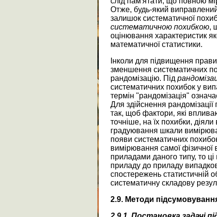
слід пам'ятати, що повною мі
Отже, будь-який виправлени
залишок систематичної похи
систематичною похибкою
,
оцінювання характеристик як
математичної статистики.
Інколи для підвищення прави
зменшення систематичних по
рандомізацію. Під
рандоміза
систематичних похибок у випа
термін "рандомізація" означ
Для здійснення рандомізації
так, щоб фактори, які вплива
точніше, на їх похибки, діял
градуювання шкали вимірюва
появи систематичних похибок
вимірювання самої фізичної 
приладами даного типу, то ці
приладу до приладу випадков
спостережень статистичній о
систематичну складову резул
2.9. Методи
підсумовуванн
2.9.1. Постановка
задачі
пі