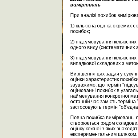
вимірювань
При аналізі похибок вимірюва
1) кількісна оцінка окремих 
похибок;
2) підсумовування кількісних
одного виду (систематичних 
3) підсумовування кількісних
випадкової складових з мето
Вирішення цих задач у сукупн
оцінки характеристик похибки
зауважимо, що термін "підсу
оцінюванні похибок в узагаль
найменування конкретної мате
останній час замість терміна
застосовують термін "об'єдна
Повна похибка вимірювань, як
створюється рядом складових
оцінку кожної з яких знаходя
експериментальним шляхом. 