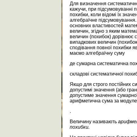
Для визначення систематично
кажучи, при підсумовуванні 
похибки, коли відомі їх значе
алгебраїчне підсумовування. 
основних властивостей мате
величин, згідно з яким мате
величин (похибок) дорівнює 
випадкових величин (похибок
сподівання повної похибки яв
маємо алгебраїчну суму
де сумарна систематична пох
складові систематичної похибки
Якщо для строго постійних си
допустимі значення (або гран
допустиме значення сумарної
арифметична сума за модуле
.
Величину називають
арифме
похи
б
ки.