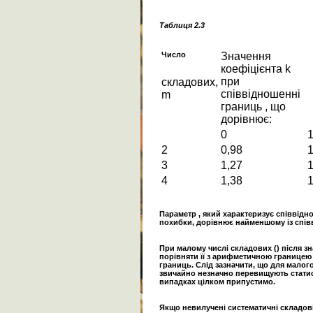
Таблиця 2.3
Число
Значення
коефіцієнта k
при
cкладових,
співвідношенні
m
границь , що
дорівнює:
0
1
2
0,98
1
3
1,27
1
4
1,38
1
Параметр , який характеризує співвід
похибки, дорівнює найменшому із співв
При малому числі складових () після з
порівняти її з арифметичною границею 
границь. Слід зазначити, що для малог
звичайно незначно перевищують статисти
випадках цілком припустимо.
Якщо невилучені систематичні складові