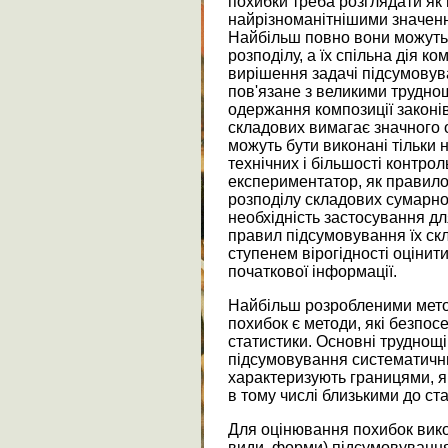
похибки треба розглядати як 
найрізноманітнішими значення
Найбільш повно вони можуть 
розподілу, а їх спільна дія к
вирішення задачі підсумовув
пов'язане з великими трудно
одержання композиції законі
складових вимагає значного о
можуть бути виконані тільки 
технічних і більшості контро
експериментатор, як правило
розподілу складових сумарно
необхідність застосування д
правил підсумовування їх скл
ступенем вірогідності оцінит
початкової інформації.
Найбільш розробленими мет
похибок є методи, які безпос
статистики. Основні труднощ
підсумовування систематични
характеризують границями, я
в тому числі близькими до ст
Для оцінювання похибок вико
види, форми) підсумовуванн