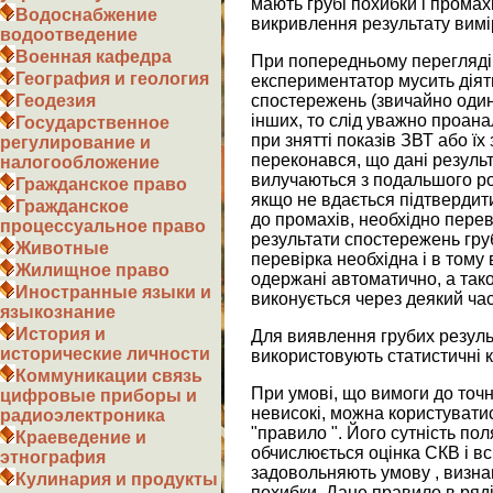
мають грубі похибки і промах
Водоснабжение
викривлення результату вимі
водоотведение
Военная кафедра
При попередньому перегляді
География и геология
експериментатор мусить діяти
спостережень (звичайно один-д
Геодезия
інших, то слід уважно проан
Государственное
при знятті показів ЗВТ або ї
регулирование и
переконався, що дані резуль
налогообложение
вилучаються з подальшого роз
Гражданское право
якщо не вдається підтвердити
Гражданское
до промахів, необхідно перев
процессуальное право
результати спостережень гру
Животные
перевірка необхідна і в тому
Жилищное право
одержані автоматично, а тако
Иностранные языки и
виконується через деякий час
языкознание
История и
Для виявлення грубих резуль
исторические личности
використовують статистичні к
Коммуникации связь
При умові, що вимоги до точ
цифровые приборы и
невисокі, можна користувати
радиоэлектроника
"правило ". Його сутність пол
Краеведение и
обчислюється оцінка СКВ і вс
этнография
задовольняють умову , визна
Кулинария и продукты
похибки. Дане правило в ряді