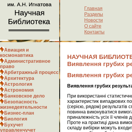
Главная
Разделы
Новости
О сайте
Контакты
Авиация и
космонавтика
НАУЧНАЯ БИБЛИОТЕ
Административное
Виявлення грубих р
право
Арбитражный процесс
Виявлення грубих р
Архитектура
Астрология
Виявлення грубих результа
Астрономия
При використанні статистични
Банковское дело
характеристик випадкових по
Безопасность
(серією, рядом) результатів
жизнедеятельности
повинна виконуватися вимога 
Бизнес-план
приналежність усіх її членів д
Биология
Проте на практиці дана вимог
Бухучет
складу вибірки можуть входит
управленчучет