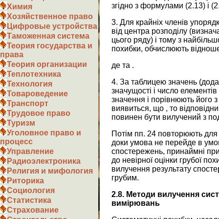
згідно з формулами (2.13) і (2
Химия
Хозяйственное право
3. Для крайніх членів упоряд
Цифровые устройства
від центра розподілу (визна
Таможенная система
цього ряду) і тому з найбіль
Теория государства и
похибки, обчислюють віднош
права
Теория организации
де та .
Теплотехника
4. За таблицею значень (дода
Технология
значущості і число елементів
Товароведение
значення і порівнюють його з
Транспорт
виявиться, що , то відповідн
Трудовое право
повинен бути вилучений з по
Туризм
Уголовное право и
Потім пп. 24 повторюють для (
процесс
доки умова не перейде в умов
спостережень, принаймні при
Управление
до невірної оцінки грубої пох
Радиоэлектроника
вилучення результату спосте
Религия и мифология
грубим.
Риторика
Социология
2.8. Методи вилучення сис
Статистика
вимір
ю
вань
Страхование