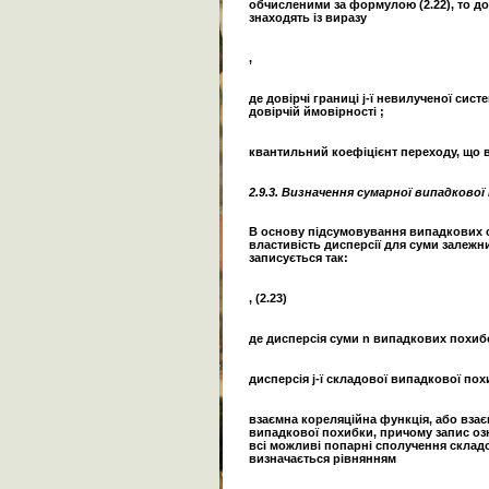
обчисленими за формулою (2.22), то д
знаходять із виразу
,
де довірчі границі j-ї невилученої сис
довірчій ймовірності ;
квантильний коефіцієнт переходу, що ві
2.9.3. Визначення
сумарної
випадкової
В основу підсумовування випадкових
властивість дисперсії для суми залеж
записується так:
, (2.23)
де дисперсія суми n випадкових похиб
дисперсія j-ї складової випадкової пох
взаємна кореляційна функція, або взає
випадкової похибки, причому запис оз
всі можливі попарні сполучення складо
визначається рівнянням