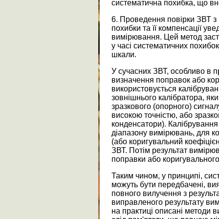
систематична похибка, що вн
6. Проведення повірки ЗВТ з
похибки та її компенсації ув
вимірювання. Цей метод заст
у часі систематичних похибок
шкали.
У сучасних ЗВТ, особливо в 
визначення поправок або кор
використовується калібруванн
зовнішнього калібратора, як
зразкового (опорного) сигнал
високою точністю, або зразко
конденсатори). Калібрування 
діапазону вимірювань, для к
(або коригувальний коефіцієн
ЗВТ. Потім результат вимірю
поправки або коригувального
Таким чином, у принципі, си
можуть бути передбачені, вия
повного вилучення з результ
виправленого результату ви
на практиці описані методи 