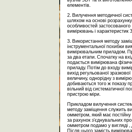
елементів.
2. Вилучення методичної сис
шляхом на основі розрахунку 
особливостей застосованого 
вимірювань і характеристик 
3. Використання методу зам
інструментальної похибки ви
вимірювальним приладом. П
за два етапи. Спочатку на в
подається вимірювана фізичн
приладу. Потім до входу вим
вихід регульованої зразкової
величину, однорідну з вимірю
добиваються того ж показу п
вільний від систематичної пох
пристрою міри.
Прикладом вилучення систем
методу заміщення служить в
омметром, який має постійну 
за рахунок з'єднувальних пр
омметром подамо у вигляді ,
Після цього замість вимірюв