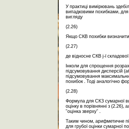
У практиці вимірювань здеб
випадковими похибками, для 
вигляду
(2.26)
Якщо СКВ похибки визначити 
(2.27)
де відносне СКВ j-ї складової
Інколи для спрощення розрах
підсумовування дисперсій (а
підсумовування максимальни
похибок . Тоді аналогічно фор
(2.28)
Формула для СКЗ сумарної в
оцінку в порівнянні з (2.26), 
"оцінка зверху" .
Таким чином, арифметичне п
для грубої оцінки сумарної п