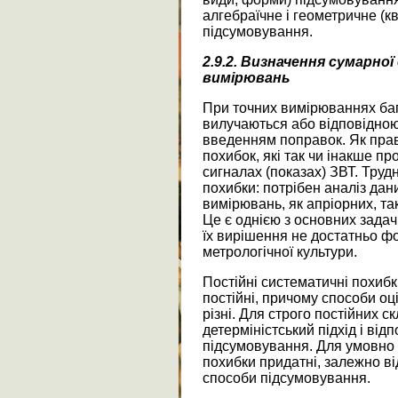
алгебраїчне і геометричне (к
підсумовування.
2.9.2. Визначення
сумарної
вимірювань
При точних вимірюваннях баг
вилучаються або відповідно
введенням поправок. Як прав
похибок, які так чи інакше 
сигналах (показах) ЗВТ. Труд
похибки: потрібен аналіз дани
вимірювань, як апріорних, та
Це є однією з основних зада
їх вирішення не достатньо фо
метрологічної культури.
Постійні систематичні похибк
постійні, причому способи о
різні. Для строго постійних 
детерміністський підхід і ві
підсумовування. Для умовно 
похибки придатні, залежно від
способи підсумовування.