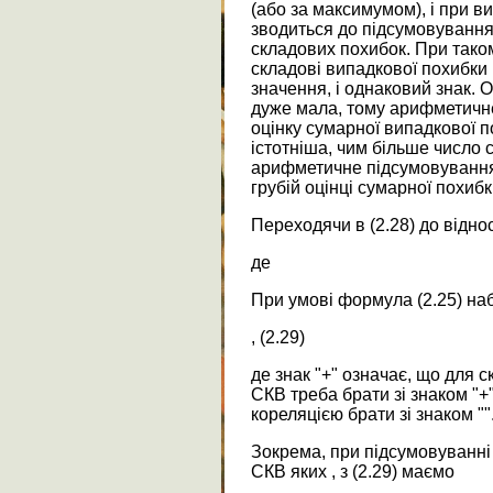
(або за максимумом), і при в
зводиться до підсумовуванн
складових похибок. При таком
складові випадкової похибки
значення, і однаковий знак. О
дуже мала, тому арифметичн
оцінку сумарної випадкової по
істотніша, чим більше число 
арифметичне підсумовування
грубій оцінці сумарної похибк
Переходячи в (2.28) до відно
де
При умові формула (2.25) на
, (2.29)
де знак "+" означає, що для 
СКВ треба брати зі знаком "+
кореляцією брати зі знаком "
Зокрема, при підсумовуванні
СКВ яких , з (2.29) маємо