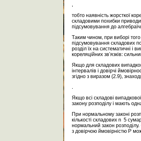
,
тобто наявність жорсткої кор
складовими похибки приводит
підсумовування до алгебраїч
Таким чином, при виборі того
підсумовування складових п
розділ їх на систематичні і ви
кореляційних зв'язків: сильни
Якщо для складових випадков
інтервалів і довірчі ймовірнос
згідно з виразом (2.9), знах
.
Якщо всі складові випадково
закону розподілу і мають однак
При нормальному законі розп
кількості складових n 5 сум
нормальний закон розподілу. 
з довірчою ймовірністю P мож