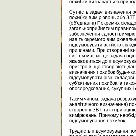
похибки визначається природ
Сутність задачі визначення 
похибки вимірювань або ЗВТ 
(об'єднанні) її окремих скла
загальноприйнятим правилом,
забезпечення єдності вимірю
навіть окремого вимірювальн
підсумовувати всі його склад
причинами. При створенні ви
систем має місце задача оці
яка зводиться до підсумовув
пристроїв, що створюють да
визначення похибок будь-яки
підсумовувати різні складові
суб'єктивних похибок, а так
опосередкованих, сукупних і
Таким чином, задача розраху
аналітичного визначення) пох
створенні ЗВТ, так і при оцін
вимірювань. Причому необхід
підсумовування похибок.
Трудність підсумовування пох