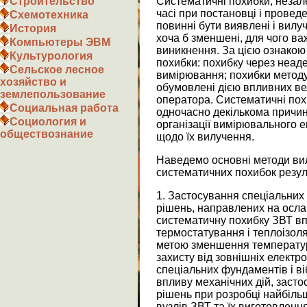
Систематичні похибки, незал
Строительство
часі при постановці і провед
Схемотехника
повинні бути виявлені і вилу
История
хоча б зменшені, для чого ва
Компьютеры ЭВМ
виникнення. За цією ознакою 
Культурология
похибки: похибку через неадек
Сельское лесное
вимірювання; похибки методу
хозяйство и
обумовлені дією впливних вел
землепользование
оператора. Систематичні пох
Социальная работа
одночасно декількома причин
Социология и
організації вимірювального е
обществознание
щодо їх вилучення.
Наведемо основні методи в
систематичних похибок резул
1. Застосування спеціальних 
рішень, направлених на осла
систематичну похибку ЗВТ в
термостатування і теплоізоля
метою зменшення температур
захисту від зовнішніх електр
спеціальних фундаментів і в
впливу механічних дій, заст
рішень при розробці найбільш
вузлів ЗВТ та їх виготовленн