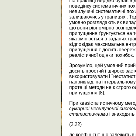
На практиці нерідко буває в
поведінку систематичних пох
невилучені систематичні пох
залишаючись у границях . Тод
умовно розглядають як випад
що вони рівномірно розподіл
припущення ґрунтується на т
яка змінюється в заданих гра
відповідає максимальна ентро
припущення є досить обережн
реалістичної оцінки похибок.
Зрозуміло, цей умовний прий
досить простий і широко зас
використовувати і "нестатисти
наприклад, на інтервальному 
проте ці методи не є строго о
припущення [8].
При квазістатистичному мето
с
у
марної невилученої систе
статистичними
і знаходять
(2.22)
де коефіцієнт, що залежить в