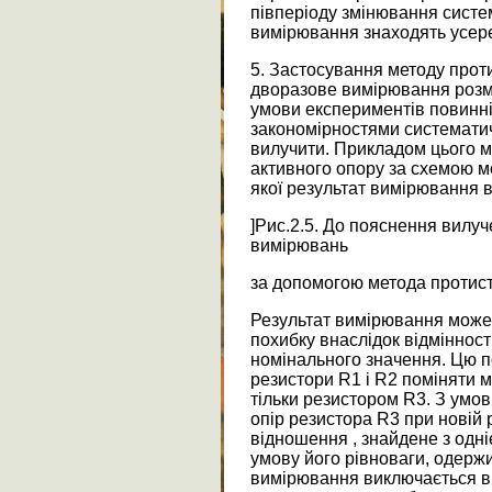
півперіоду змінювання систем
вимірювання знаходять усер
5. Застосування методу прот
дворазове вимірювання розмі
умови експериментів повинні 
закономірностями систематич
вилучити. Прикладом цього 
активного опору за схемою мо
якої результат вимірювання в
]Рис.2.5. До пояснення вилу
вимірювань
за допомогою метода протис
Результат вимірювання може
похибку внаслідок відмінності
номінального значення. Цю п
резистори R1 і R2 поміняти м
тільки резистором R3. З умов
опір резистора R3 при новій 
відношення , знайдене з одні
умову його рівноваги, одержи
вимірювання виключається ві