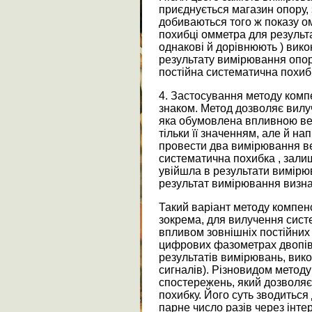
приєднується магазин опору,
добиваються того ж показу ом
похибці омметра для результ
однакові й дорівнюють ) викон
результату вимірювання опор
постійна систематична похиб
4. Застосування методу комп
знаком. Метод дозволяє вилу
яка обумовлена впливною ве
тільки її значенням, але й н
провести два вимірювання в
систематична похибка
, зал
увійшла в результати вимірюва
результат вимірювання визн
Такий варіант методу компенс
зокрема, для вилучення сис
впливом зовнішніх постійних
цифрових фазометрах двопівп
результатів вимірювань, вико
сигналів). Різновидом методу
спостережень, який дозволяє
похибку. Його суть зводиться
парне число разів через інте