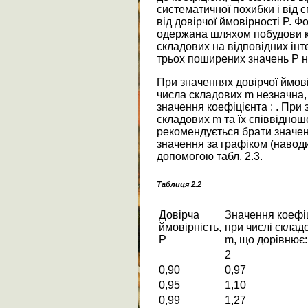
систематичної похибки і від 
від довірчої ймовірності P. Ф
одержана шляхом побудови ко
складових на відповідних інт
трьох поширених значень P на
При значеннях довірчої ймові
числа складових m незначна,
значення коефіцієнта : . При 
складових m та їх співвідноше
рекомендується брати значен
значення за графіком (навод
допомогою табл. 2.3.
Таблиця 2.2
Довірча
Значення коефі
ймовірність,
при числі склад
P
m, що дорівнює:
2
0,90
0,97
0,95
1,10
0,99
1,27