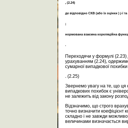
, (2.24)
де відповідно СКВ (або їх оцінки ) j-ї та
;
нормована взаємна кореляційна функція
.
Переходячи у формулі (2.23)
урахуванням (2.24), одержи
сумарної випадкової похибки 
. (2.25)
Звернемо увагу на те, що ц
випадкових похибок є універс
не залежить від закону розпо
Відзначимо, що строго врахува
точно визначити коефіцієнт к
складно і не завжди можливо.
величинами визначається ви