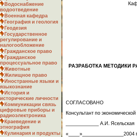
Каф
Водоснабжение
водоотведение
Военная кафедра
География и геология
Геодезия
Государственное
регулирование и
налогообложение
Гражданское право
Гражданское
процессуальное право
РАЗРАБОТКА МЕТОДИКИ 
Животные
Жилищное право
Иностранные языки и
языкознание
История и
исторические личности
СОГЛАСОВАНО
Коммуникации связь
цифровые приборы и
Консультант по экономической
радиоэлектроника
Краеведение и
____________ А.И. Ясельская
этнография
Кулинария и продукты
«____»_______________2004 г