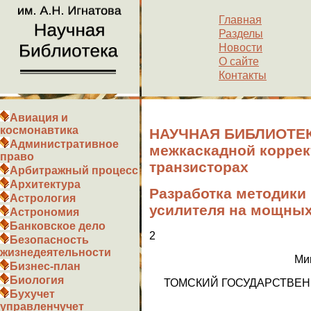
Главная
Разделы
Новости
О сайте
Контакты
Авиация и
космонавтика
НАУЧНАЯ БИБЛИОТЕКА
Административное
межкаскадной корре
право
транзисторах
Арбитражный процесс
Архитектура
Разработка методики
Астрология
усилителя на мощных
Астрономия
Банковское дело
2
Безопасность
жизнедеятельности
Ми
Бизнес-план
Биология
ТОМСКИЙ ГОСУДАРСТВЕН
Бухучет
управленчучет