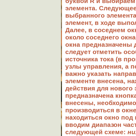
буквой
R
и выбираем 
элемента. Следующее
выбранного элемента.
элемент, в ходе выпо
Далее, в соседнем ок
около соседнего окн
окна предназначены 
следует отметить ос
источника тока (в пр
узлы управления, а п
важно указать направ
элементе внесена, н
действия для нового 
предназначена кнопк
внесены, необходимо
производиться в окн
находиться окно под
вводим диапазон част
следующей схеме:
ни