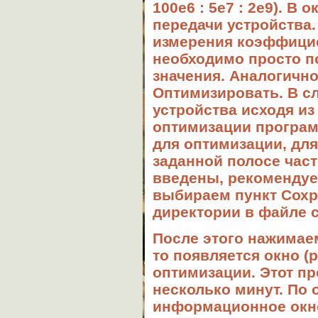
100е6 : 5е7 : 2е9). В 
передачи устройства
измерения
коэффици
необходимо просто п
значения. Аналогично
Оптим
и
зировать.
В сл
устройства исходя из
оптимизации програм
для оптимизации, дл
заданной полосе часто
введены, рекомендуе
выбираем пункт
Сохр
директории в файле
После этого нажимае
то появляется окно (
оптимизации. Этот пр
несколько минут. По
информационное окно