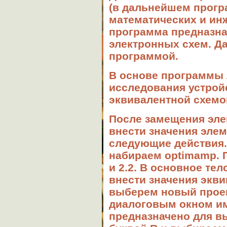
(в дальнейшем прогр
математических и и
программа предназна
электронных схем. Д
программой.
В основе программы 
исследования устрой
эквивалентной схемо
После замещения эле
внести значения эле
следующие действия
набираем
optimamp
.
и 2.2. В основное те
внести значения экв
выберем
новый пр
о
е
диалоговым окном им
предназначено для в