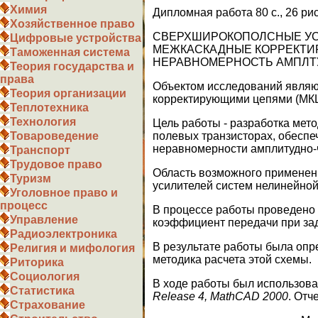
Химия
Дипломная работа 80 с., 26 рис.
Хозяйственное право
СВЕРХШИРОКОПОЛСНЫЕ УС
Цифровые устройства
МЕЖКАСКАДНЫЕ КОРРЕКТИР
Таможенная система
НЕРАВНОМЕРНОСТЬ АМПЛТУ
Теория государства и
права
Объектом исследований являю
Теория организации
корректирующими цепями (МКЦ
Теплотехника
Технология
Цель работы - разработка мет
полевых транзисторах, обесп
Товароведение
неравномерности амплитудно-ч
Транспорт
Трудовое право
Область возможного применен
Туризм
усилителей систем нелинейной
Уголовное право и
процесс
В процессе работы проведен
Управление
коэффициент передачи при за
Радиоэлектроника
В результате работы была опр
Религия и мифология
методика расчета этой схемы.
Риторика
Социология
В ходе работы был использов
Статистика
Release
4,
MathCAD
2000
. Отч
Страхование