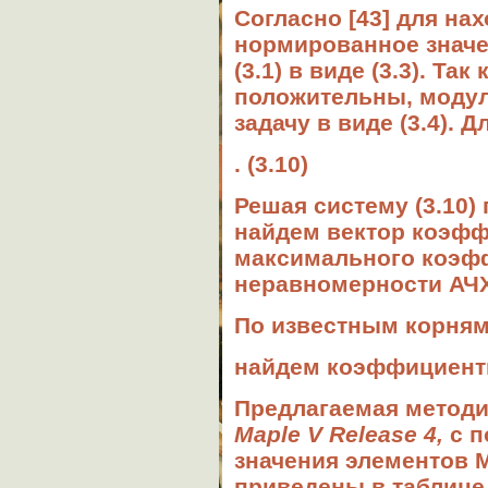
Согласно [43] для н
нормированное значе
(3.1) в виде (3.3). Т
положительны, модул
задачу в виде (3.4). 
. (3.10)
Решая систему (3.10
найдем вектор коэфф
максимального коэфф
неравномерности АЧХ
По известным корням
найдем коэффициент
Предлагаемая методи
Maple
V
Release
4
,
с п
значения элементов М
приведены в таблице 