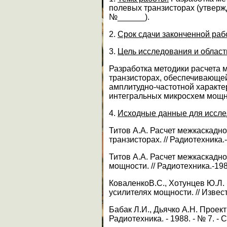
полевых транзисторах (утверж
№______).
2.
Срок сдачи законченной раб
3.
Цель исследования и област
Разработка методики расчета
транзисторах, обеспечивающе
амплитудно-частотной характе
интегральных микросхем мощн
4.
Исходные данные для иссле
Титов А.А. Расчет межкаскадн
транзисторах. // Радиотехника.
Титов А.А. Расчет межкаскадн
мощности. // Радиотехника.-198
КоваленкоВ.С., Хотунцев Ю.Л
усилителях мощности. // Извест
Бабак Л.И., Дьячко А.Н. Прое
Радиотехника. - 1988. - № 7. - С.