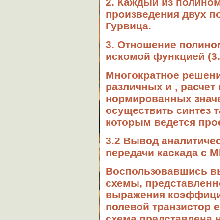
2. Каждый из полином
произведения двух п
Гурвица.
3. Отношение полино
искомой функцией (3.
Многократное решени
различных и , расче
нормированных знач
осуществить синтез 
которым ведется про
3.2 Вывод аналитиче
передачи каскада с 
Воспользовавшись в
схемы, представленно
выражения коэффицие
полевой транзистор 
схема представлена н