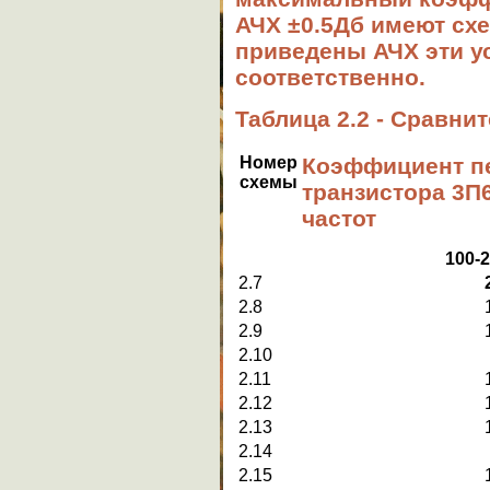
АЧХ
±0.5Дб
имеют схем
приведены АЧХ эти у
соответственно.
Таблица 2.2 - Сравни
Номер
Коэф
фициен
т п
схемы
транзистора 3
П
частот
100-
2.7
2.8
2.9
2.10
2.11
2.12
2.13
2.14
2.15