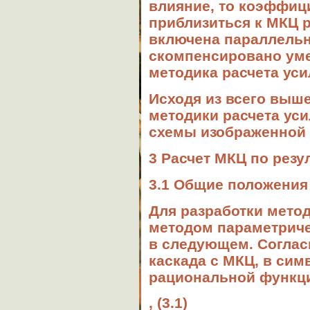
влияние, то коэффиц
приблизиться к МКЦ р
включена параллель
скомпенсировано ум
методика расчета уси
Исходя из всего выш
методики расчета ус
схемы изображенной н
3 Расчет МКЦ по резу
3.1 Общие положения
Для разработки мето
методом параметричес
в следующем. Согласн
каскада с МКЦ, в сим
рациональной функци
, (3.1)