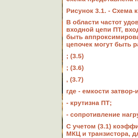
Рисунок 3.1. - Схема 
В области частот удо
входной цепи ПТ, вх
быть аппроксимиро
цепочек могут быть 
; (3.5)
; (3.6)
, (3.7)
где - емкости затвор-
- крутизна ПТ;
- сопротивление нагр
С учетом (3.1) коэф
МКЦ и транзистора, д