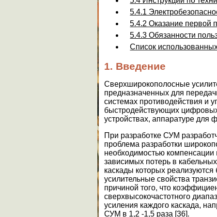
5.4 Инструкции по техн
5.4.1 Электробезопасно
5.4.2 Оказание первой
5.4.3 Обязанности поль
Список использованных
1.
Введение
Сверхширокополосные усилите
предназначенных для передач
системах противодействия и у
быстродействующих цифровых 
устройствах, аппаратуре для ф
При разработке СУМ разработчи
проблема разработки широкопо
необходимостью компенсации н
зависимых потерь в кабельны
каскады которых реализуются 
усилительные свойства транзи
причиной того, что коэффицие
сверхвысокочастотного диапаз
усиления каждого каскада, на
СУМ в 1,2 -1,5 раза [36].