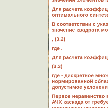
Для расчета коэффиц
оптимального синтеза
В соответствии с ук
значение квадрата мо
, (3.2)
где
.
Для расчета коэффиц
(3.3)
где - дискретное мно
нормированной област
допустимое уклонение 
Первое неравенство в
АЧХ каскада от требу
определяют условия 