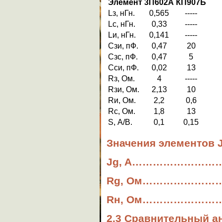
Элемент
3П602А
КП907Б
Lз, нГн.
0,565
-----
Lc, нГн.
0,33
-----
Lи, нГн.
0,141
-----
Сзи, пФ.
0,47
20
Сзс, пФ.
0,47
5
Сси, пФ.
0,02
13
Rз, Ом.
4
-----
Rзи, Ом.
2,13
10
Rи, Ом.
2,2
0,6
Rc, Ом.
1,8
13
S, А/В.
0,1
0,15
Значения элементов 
Jg, A……………………
Rg, Ом………………
Rн, Ом………………
2.3 Сравнительный а