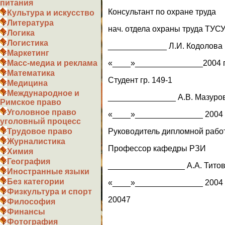
питания
Консультант по охране труда
Культура и искусство
Литература
нач. отдела охраны труда ТУС
Логика
Логистика
_____________ Л.И. Кодолова
Маркетинг
«____»_______________2004 г
Масс-медиа и реклама
Математика
Cтудент гр. 149-1
Медицина
Международное и
_______________ А.В. Мазуро
Римское право
Уголовное право
«____»_______________ 2004 г
уголовный процесс
Руководитель дипломной рабо
Трудовое право
Журналистика
Профессор кафедры РЗИ
Химия
География
_________________ А.А. Тито
Иностранные языки
Без категории
«____»_______________ 2004 г
Физкультура и спорт
20047
Философия
Финансы
Фотография