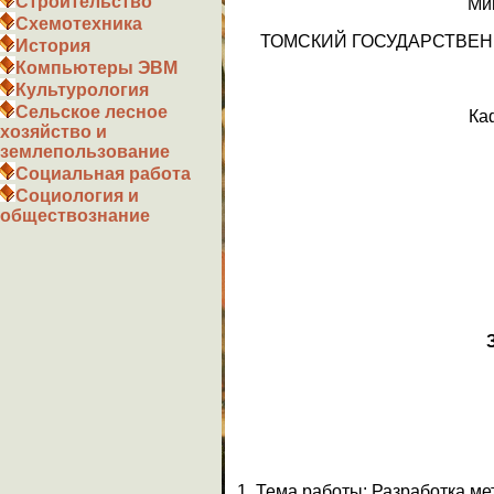
Строительство
Ми
Схемотехника
ТОМСКИЙ ГОСУДАРСТВЕН
История
Компьютеры ЭВМ
Культурология
Сельское лесное
Ка
хозяйство и
землепользование
Социальная работа
Социология и
обществознание
1.
Тема работы:
Разработка ме