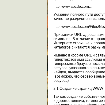
http: www.abcde.com...
Указания полного пути досту
качестве разделителя использ
http: www.abcde.com/Files/New
При записи URL-адреса важн
символов. В отличие от пра
Интернете строчные и пропи
каталогов считаются разным
Именно в форме URL и связы
гипертекстовыми ссылками н
гиперссылке браузер посылае
ресурса, указанного в ссылке
найден, выдается сообщение 
(возможно, что сервер врем
ресурса).
2.1 Создание страниц WWW
Так как создание собственн
и дорогостоящим, то многие п
размещать свою информацию