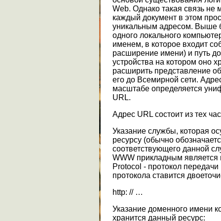
Web. Однако такая связь не 
каждый документ в этом про
уникальным адресом. Выше б
одного локального компьюте
именем, в которое входит с
расширение имени) и путь до
устройства на котором оно 
расширить представление об
его до Всемирной сети. Адр
масштабе определяется униф
URL.
Адрес URL состоит из тех час
Указание службы, которая ос
ресурсу (обычно обозначает
соответствующего данной слу
WWW прикладным является пр
Protocol - протокол передачи
протокола ставится двоеточие 
http: // …
Указание доменного имени ко
хранится данный ресурс: