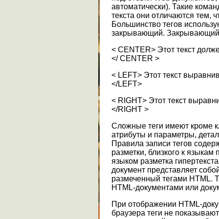
автоматически). Такие кома
текста они отличаются тем, ч
Большинство тегов использу
закрывающий. Закрывающий те
< CENTER> Этот текст долже
</ CENTER >
< LEFT> Этот текст выравнив
</LEFT>
< RIGHT> Этот текст выравни
</RIGHT >
Сложные теги имеют кроме 
атрибуты и параметры, дета
Правила записи тегов содер
разметки, близкого к языкам
языком разметка гипертекста
документ представляет собо
размеченный тегами HTML. Т
HTML-документами или доку
При отображении HTML-доку
браузера теги не показываютс