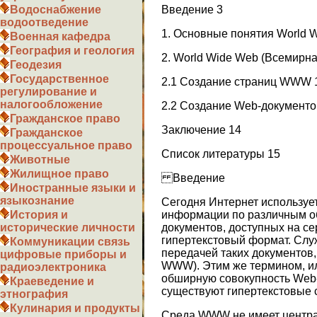
Введение 3
Водоснабжение
водоотведение
1. Основные понятия World 
Военная кафедра
География и геология
2. World Wide Web (Всемирн
Геодезия
Государственное
2.1 Создание страниц WWW 
регулирование и
налогообложение
2.2 Создание Web-документо
Гражданское право
Заключение 14
Гражданское
процессуальное право
Список литературы 15
Животные
Жилищное право
Введение
Иностранные языки и
языкознание
Сегодня Интернет использует
информации по различным о
История и
документов, доступных на с
исторические личности
гипертекстовый формат. Сл
Коммуникации связь
передачей таких документов
цифровые приборы и
WWW). Этим же термином, и
радиоэлектроника
обширную совокупность Web
Краеведение и
существуют гипертекстовые 
этнография
Кулинария и продукты
Среда WWW не имеет центра