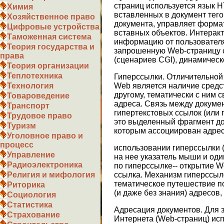
страниц используется язык 
Химия
вставленных в документ тего
Хозяйственное право
документа, управляет форма
Цифровые устройства
вставных объектов. Интерак
Таможенная система
информацию от пользовател
Теория государства и
запрошенную Web-страницу 
права
(сценариев CGI), динамическ
Теория организации
Теплотехника
Гиперссылки. Отличительной
Web является наличие средст
Технология
другому, тематически с ним с
Товароведение
адреса. Связь между докуме
Транспорт
гипертекстовых ссылок (или 
Трудовое право
это выделенный фрагмент док
Туризм
которым ассоциирован адрес
Уголовное право и
процесс
использовании гиперссылки (
Управление
на нее указатель мыши и оди
Радиоэлектроника
по гиперссылке-- открытие W
ссылка. Механизм гиперссыл
Религия и мифология
тематическое путешествие п
Риторика
(и даже без знания) адресов,
Социология
Статистика
Адресация документов. Для 
Страхование
Интернета (Web-страниц) ис