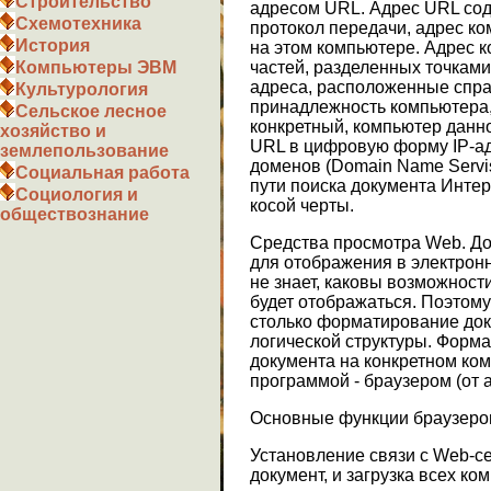
Строительство
адресом URL. Адрес URL сод
Схемотехника
протокол передачи, адрес ко
История
на этом компьютере. Адрес к
частей, разделенных точкам
Компьютеры ЭВМ
адреса, расположенные спра
Культурология
принадлежность компьютера,
Сельское лесное
конкретный, компьютер данн
хозяйство и
URL в цифровую форму IP-ад
землепользование
доменов (Domain Name Servis
Социальная работа
пути поиска документа Интер
Социология и
косой черты.
обществознание
Средства просмотра Web. Д
для отображения в электрон
не знает, каковы возможност
будет отображаться. Поэтому
столько форматирование док
логической структуры. Форм
документа на конкретном ко
программой - браузером (от а
Основные функции браузеро
Установление связи с Web-с
документ, и загрузка всех к