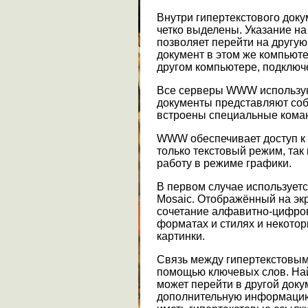
Внутри гипертекстового док
четко выделены. Указание н
позволяет перейти на другую 
документ в этом же компьют
другом компьютере, подключен
Все серверы WWW использую
документы представляют соб
встроены специальные кома
WWW обеспечивает доступ к 
только текстовый режим, та
работу в режиме графики.
В первом случае используетс
Mosaic. Отображённый на экр
сочетание алфавитно-цифро
форматах и стилях и некото
картинки.
Связь между гипертекстовым
помощью ключевых слов. Най
может перейти в другой доку
дополнительную информацию