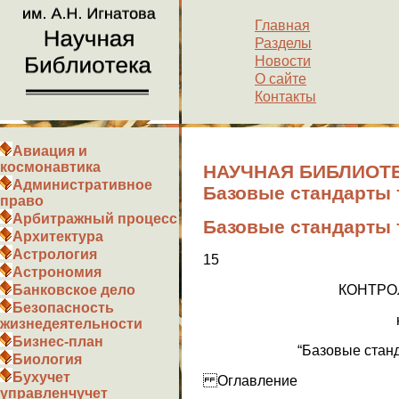
Главная
Разделы
Новости
О сайте
Контакты
Авиация и
космонавтика
НАУЧНАЯ БИБЛИОТЕ
Административное
Базовые стандарты 
право
Арбитражный процесс
Базовые стандарты 
Архитектура
Астрология
15
Астрономия
КОНТРО
Банковское дело
Безопасность
жизнедеятельности
Бизнес-план
“Базовые стан
Биология
Бухучет
Оглавление
управленчучет