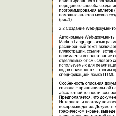
ориентированного программи
передового способа создания
программирования аплетов (
помощью аплетов можно соз
(рис.1)
2.2 Создание Web-документо
Автономные Web-документы 
Markup Language - язык разме
расширенный текст, включае
иллюстрации, ссылки, встав
понимается использование с
отделяемых от смыслового с
используемых для реализаци
кодов подчиняется строгим 
спецификацией языка HTML.
Особенность описания доку
связана с принципиальной н
абсолютной точности воспро
Предполагается, что докумен
Интернете, и поэтому неизвес
воспроизведение. Документ 
графическом экране, выведен
«прочитан» программой синт