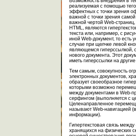
Возможность внедрения в тек
реализуемая с помощью тего
эффектных с точки зрения о
важной с точки зрения само
важной чертой Web-страниц,
HTML, являются гипертекст
текста или, например, с рис
иной Web-документ, то есть у
случае при щелчке левой кно
являющемся гиперссылкой, о
нового документа. Этот доку
иметь гиперссылки на другие
Тем самым, совокупность ог
электронных документов, х
образует своеобразное гипе
которыми возможно переме
между документами в Web-п
серфингом (выполняется с ц
Целенаправленное перемещ
называют Web-навигацией (
информации).
Гипертекстовая связь между
хранящихся на физических с
основой существования логи