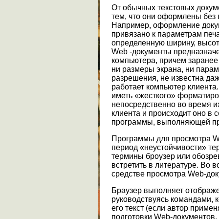
От обычных текстовых доку
тем, что они оформлены без 
Например, оформление докум
привязано к параметрам печа
определенную ширину, высот
Web -документы предназначе
компьютера, причем заранее 
ни размеры экрана, ни парам
разрешения, не известна даж
работает компьютер клиента
иметь «жесткого» форматир
непосредственно во время и
клиента и происходит оно в 
программы, выполняющей пр
Программы для просмотра W
период «неустойчивости» те
термины броузер или обозре
встретить в литературе. Во в
средстве просмотра Web-док
Браузер выполняет отображе
руководствуясь командами, 
его текст (если автор приме
подготовки Web-документов