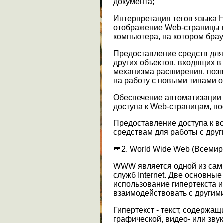
документа;
Интерпретация тегов языка 
отображение Web-страницы в
компьютера, на котором брау
Предоставление средств дл
других объектов, входящих в
механизма расширения, поз
на работу с новыми типами о
Обеспечение автоматизации
доступа к Web-страницам, п
Предоставление доступа к 
средствам для работы с дру
2. World Wide Web (Всемир
WWW является одной из са
служб Internet. Две основн
использование гипертекста 
взаимодействовать с другими
Гипертекст - текст, содержащ
графической, видео- или зв