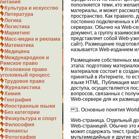
питания
пополняется теми, кто желае
Культура и искусство
материалы, и может рассмат
Литература
пространство. Как правило,
Логика
постоянно подключенных к И
Логистика
серверах. Обычно на Web-с
документ, а группу взаимосв
Маркетинг
представляет собой Web-узе
Масс-медиа и реклама
сайт). Размещение подготов
Математика
называется Web-изданием и
Медицина
Международное и
Размещение собственных мат
Римское право
этапа: подготовку материало
Уголовное право
материалов состоит в созда
уголовный процесс
принятый в Интернете, то ес
Трудовое право
языке НТML. Публикация мате
Журналистика
доступа, осуществляется по
вопросов, связанных с получ
Химия
Web-сервере для их размещ
География
Иностранные языки
1. Основные понятия World
Без категории
Физкультура и спорт
Web-страница. Отдельный до
Философия
Web-страницей. Обычно это 
Финансы
может содержать текст, граф
мультимедийные и другие вс
Фотография