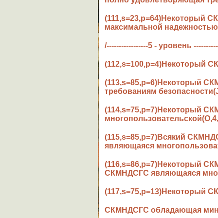
(111,s=23,p=64)Некоторый
максимальной надежностью(
/-----------------5 - уровень ----------
(112,s=100,p=4)Некоторый 
(113,s=85,p=6)Некоторый С
требованиям безопасности(J
(114,s=75,p=7)Некоторый 
многопользовательской(O,4,
(115,s=85,p=7)Всякий СКМН
являющаяся многопользоват
(116,s=86,p=7)Некоторый С
СКМНДСГС являющаяся мног
(117,s=75,p=13)Некоторый С
СКМНДСГС обладающая мини