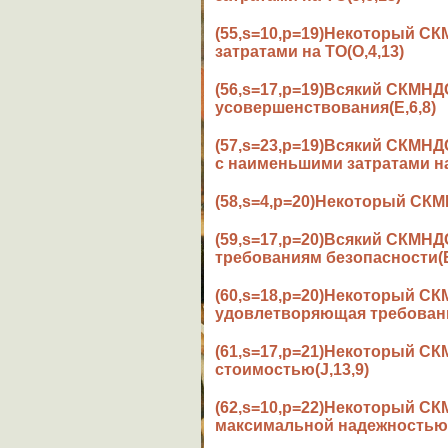
(55,s=10,p=19)Некоторый 
затратами на ТО(O,4,13)
(56,s=17,p=19)Всякий СКМН
усовершенствования(E,6,8)
(57,s=23,p=19)Всякий СКМН
с наименьшими затратами на
(58,s=4,p=20)Некоторый СК
(59,s=17,p=20)Всякий СКМ
требованиям безопасности(E
(60,s=18,p=20)Некоторый С
удовлетворяющая требовани
(61,s=17,p=21)Некоторый 
стоимостью(J,13,9)
(62,s=10,p=22)Некоторый 
максимальной надежностью(