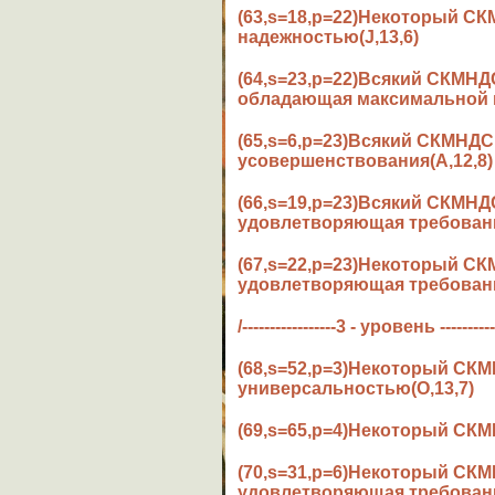
(63,s=18,p=22)Некоторый С
надежностью(J,13,6)
(64,s=23,p=22)Всякий СКМН
обладающая максимальной н
(65,s=6,p=23)Всякий СКМНД
усовершенствования(A,12,8)
(66,s=19,p=23)Всякий СКМН
удовлетворяющая требовани
(67,s=22,p=23)Некоторый 
удовлетворяющая требовани
/-----------------3 - уровень ----------
(68,s=52,p=3)Некоторый СК
универсальностью(O,13,7)
(69,s=65,p=4)Некоторый СК
(70,s=31,p=6)Некоторый СК
удовлетворяющая требования