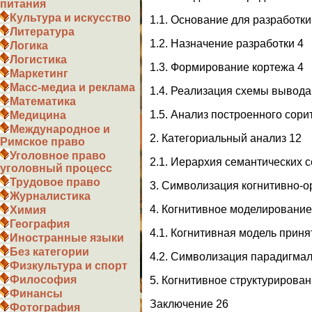
питания
Культура и искусство
1.1. Основание для разработки
Литература
1.2. Назначение разработки 4
Логика
Логистика
1.3. Формирование кортежа 4
Маркетинг
Масс-медиа и реклама
1.4. Реализация схемы вывода
Математика
1.5. Анализ построенного сори
Медицина
Международное и
2. Категориальный анализ 12
Римское право
Уголовное право
2.1. Иерархия семантических с
уголовный процесс
Трудовое право
3. Символизация когнитивно-о
Журналистика
4. Когнитивное моделирование
Химия
География
4.1. Когнитивная модель прин
Иностранные языки
Без категории
4.2. Символизация парадигма
Физкультура и спорт
Философия
5. Когнитивное структурирова
Финансы
Заключение 26
Фотография