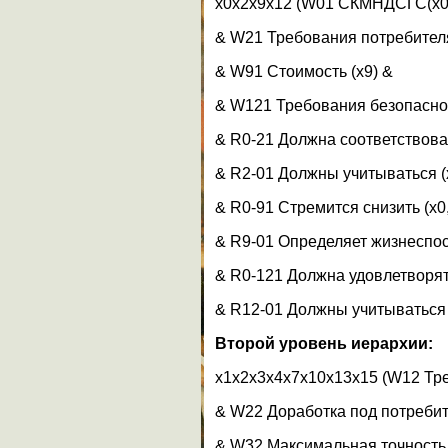
x0x2x9x12 (W01 СКМНДСГС(x0
& W21 Требования потребителя
& W91 Стоимость (x9) &
& W121 Требования безопаснос
& R0-21 Должна соответствоват
& R2-01 Должны учитываться (x
& R0-91 Стремится снизить (x0,
& R9-01 Определяет жизнеспосо
& R0-121 Должна удовлетворять
& R12-01 Должны учитываться (
Второй уровень иерархии:
x1x2x3x4x7x10x13x15 (W12 Тре
& W22 Доработка под потребит
& W32 Максимальная точность 