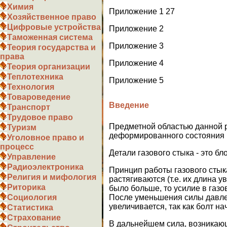
Химия
Приложение 1 27
Хозяйственное право
Цифровые устройства
Приложение 2
Таможенная система
Приложение 3
Теория государства и
права
Приложение 4
Теория организации
Теплотехника
Приложение 5
Технология
Товароведение
Введение
Транспорт
Трудовое право
Предметной областью данной 
Туризм
деформированного состояния г
Уголовное право и
процесс
Детали газового стыка - это бл
Управление
Радиоэлектроника
Принцип работы газового стыка
Религия и мифология
растягиваются (т.е. их длина 
Риторика
было больше, то усилие в га
После уменьшения силы давлен
Социология
увеличивается, так как болт н
Статистика
Страхование
В дальнейшем сила, возникающ