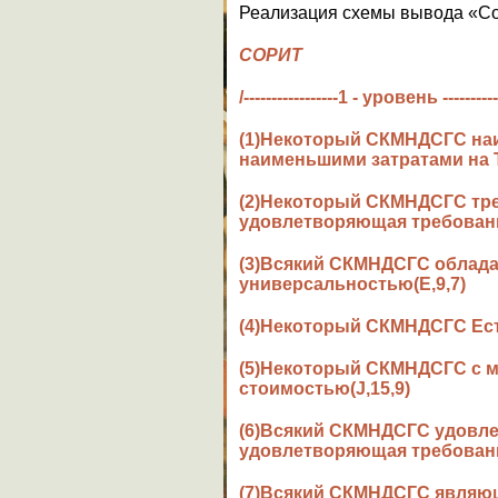
Реализация схемы вывода «С
СОРИТ
/-----------------1 - уровень ----------
(1)Некоторый СКМНДСГС на
наименьшими затратами на Т
(2)Некоторый СКМНДСГС тре
удовлетворяющая требовани
(3)Всякий СКМНДСГС облад
универсальностью(E,9,7)
(4)Некоторый СКМНДСГС Ест
(5)Некоторый СКМНДСГС с 
стоимостью(J,15,9)
(6)Всякий СКМНДСГС удовл
удовлетворяющая требовани
(7)Всякий СКМНДСГС являющ