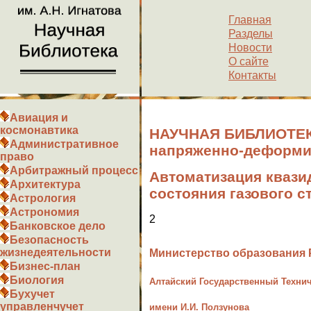
Главная
Разделы
Новости
О сайте
Контакты
Авиация и
космонавтика
НАУЧНАЯ БИБЛИОТЕКА
Административное
напряженно-деформир
право
Арбитражный процесс
Автоматизация квази
Архитектура
состояния газового с
Астрология
Астрономия
2
Банковское дело
Безопасность
жизнедеятельности
Министерство образования
Бизнес-план
Биология
Алтайский Государственный Технич
Бухучет
управленчучет
имени И.И. Ползунова