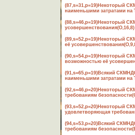
(87,s=31,p=19)Некоторый С
наименьшими затратами на Т
(88,s=46,p=19)Некоторый С
усовершенствования(O,16,8)
(89,s=52,p=19)Некоторый 
её усовершенствования(O,9,
(90,s=54,p=19)Некоторый 
возможностью её усовершен
(91,s=65,p=19)Всякий СКМН
наименьшими затратами на Т
(92,s=46,p=20)Некоторый 
требованиям безопасности(O
(93,s=52,p=20)Некоторый 
удовлетворяющая требовани
(94,s=53,p=20)Всякий СКМН
требованиям безопасности(E