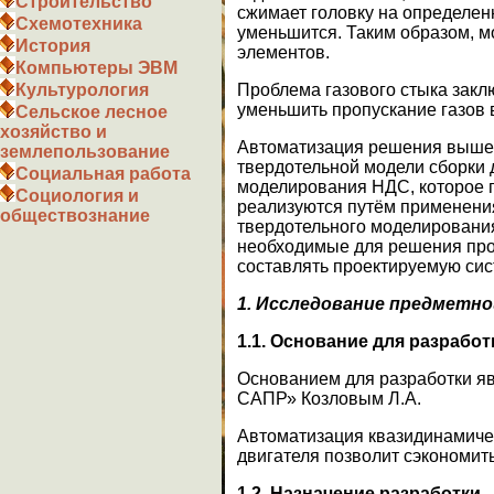
Строительство
сжимает головку на определен
Схемотехника
уменьшится. Таким образом, м
История
элементов.
Компьютеры ЭВМ
Проблема газового стыка закл
Культурология
уменьшить пропускание газов 
Сельское лесное
хозяйство и
Автоматизация решения вышеоз
землепользование
твердотельной модели сборки д
Социальная работа
моделирования НДС, которое п
Социология и
реализуются путём применения
обществознание
твердотельного моделирования
необходимые для решения проб
составлять проектируемую сис
1. Исследование предметн
1.1. Основание для разработ
Основанием для разработки яв
САПР» Козловым Л.А.
Автоматизация квазидинамиче
двигателя позволит сэкономит
1.2. Назначение разработки