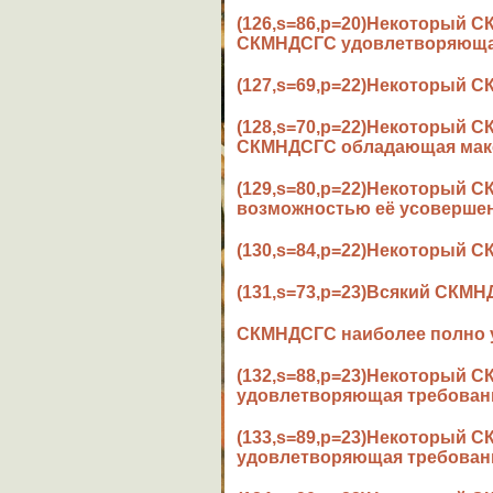
(126,s=86,p=20)Некоторый 
СКМНДСГС удовлетворяющая 
(127,s=69,p=22)Некоторый 
(128,s=70,p=22)Некоторый 
СКМНДСГС обладающая макс
(129,s=80,p=22)Некоторый 
возможностью её усовершен
(130,s=84,p=22)Некоторый 
(131,s=73,p=23)Всякий СКМ
СКМНДСГС наиболее полно у
(132,s=88,p=23)Некоторый 
удовлетворяющая требовани
(133,s=89,p=23)Некоторый
удовлетворяющая требовани