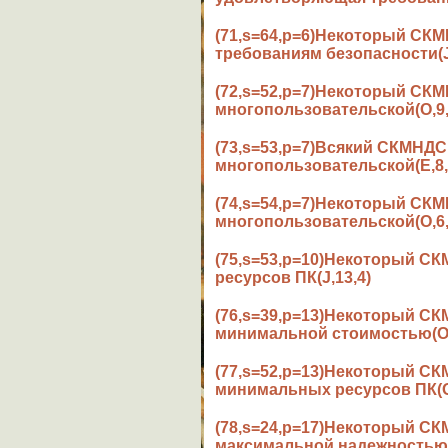
(71,s=64,p=6)Некоторый С
требованиям безопасности(J
(72,s=52,p=7)Некоторый С
многопользовательской(O,9,
(73,s=53,p=7)Всякий СКМНД
многопользовательской(E,8,
(74,s=54,p=7)Некоторый С
многопользовательской(O,6,
(75,s=53,p=10)Некоторый 
ресурсов ПК(J,13,4)
(76,s=39,p=13)Некоторый 
минимальной стоимостью(O,
(77,s=52,p=13)Некоторый С
минимальных ресурсов ПК(O
(78,s=24,p=17)Некоторый С
максимальной надежностью(