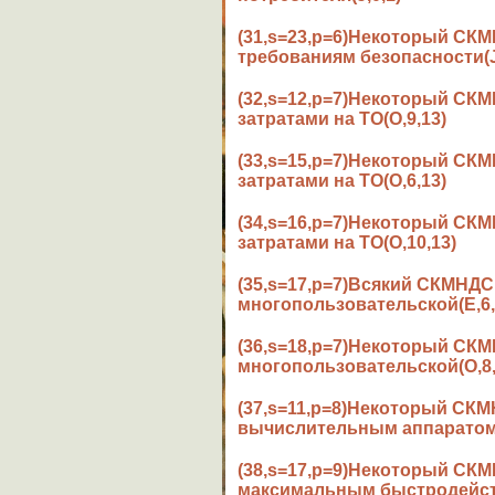
(31,s=23,p=6)Некоторый С
требованиям безопасности(J
(32,s=12,p=7)Некоторый С
затратами на ТО(O,9,13)
(33,s=15,p=7)Некоторый С
затратами на ТО(O,6,13)
(34,s=16,p=7)Некоторый СК
затратами на ТО(O,10,13)
(35,s=17,p=7)Всякий СКМН
многопользовательской(E,6,
(36,s=18,p=7)Некоторый СК
многопользовательской(O,8,
(37,s=11,p=8)Некоторый СК
вычислительным аппаратом(
(38,s=17,p=9)Некоторый СК
максимальным быстродейств