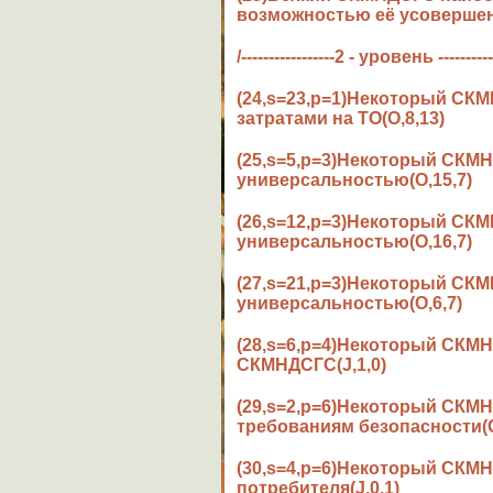
возможностью её усовершен
/-----------------2 - уровень ----------
(24,s=23,p=1)Некоторый СК
затратами на ТО(O,8,13)
(25,s=5,p=3)Некоторый СК
универсальностью(O,15,7)
(26,s=12,p=3)Некоторый С
универсальностью(O,16,7)
(27,s=21,p=3)Некоторый С
универсальностью(O,6,7)
(28,s=6,p=4)Некоторый СКМ
СКМНДСГС(J,1,0)
(29,s=2,p=6)Некоторый СКМ
требованиям безопасности(O
(30,s=4,p=6)Некоторый СК
потребителя(J,0,1)