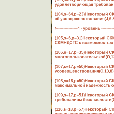
удовлетворяющая требовани
(104,s=64,p=23)Некоторый
её усовершенствования(J,6,8
/-----------------4 - уровень ----------
(105,s=6,p=31)Некоторый С
СКМНДСГС с возможностью е
(106,s=17,p=35)Некоторый 
многопользовательской(O,13
(107,s=17,p=50)Некоторый 
усовершенствования(O,13,8)
(108,s=18,p=50)Некоторый 
максимальной надежностью(
(109,s=17,p=51)Некоторый 
требованиям безопасности(O
(110,s=18,p=57)Некоторый 
полно удовлетворяющая тре