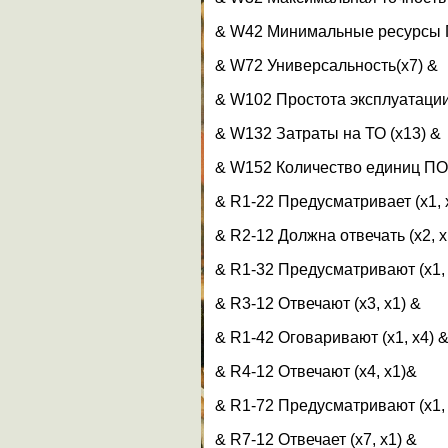
& W42 Минимальные ресурсы П
& W72 Универсальность(x7) &
& W102 Простота эксплуатации
& W132 Затраты на ТО (x13) &
& W152 Количество единиц ПО 
& R1-22 Предусматривает (x1, 
& R2-12 Должна отвечать (x2, x
& R1-32 Предусматривают (x1, 
& R3-12 Отвечают (x3, x1) &
& R1-42 Оговаривают (x1, x4) 
& R4-12 Отвечают (x4, x1)&
& R1-72 Предусматривают (x1, 
& R7-12 Отвечает (x7, x1) &