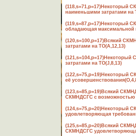
(118,s=71,p=17)Некоторый 
наименьшими затратами на Т
(119,s=87,p=17)Некоторый 
обладающая максимальной н
(120,s=100,p=17)Всякий СК
затратами на ТО(A,12,13)
(121,s=104,p=17)Некоторый
затратами на ТО(J,8,13)
(122,s=75,p=19)Некоторый
её усовершенствования(O,4,
(123,s=85,p=19)Всякий СКМ
СКМНДСГС с возможностью е
(124,s=75,p=20)Некоторый
удовлетворяющая требовани
(125,s=85,p=20)Всякий СКМ
СКМНДСГС удовлетворяющая 