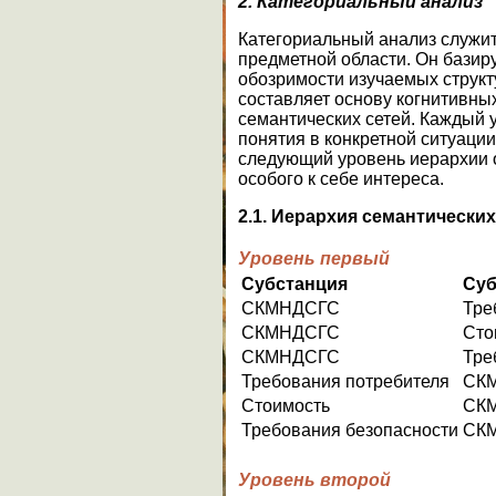
2. Категориальный анализ
Категориальный анализ служит
предметной области. Он базир
обозримости изучаемых структ
составляет основу когнитивны
семантических сетей. Каждый 
понятия в конкретной ситуаци
следующий уровень иерархии о
особого к себе интереса.
2.1. Иерархия семантических
Уровень первый
Субстанция
Суб
СКМНДСГС
Тре
СКМНДСГС
Сто
СКМНДСГС
Тре
Требования потребителя
СК
Стоимость
СК
Требования безопасности
СК
Уровень второй