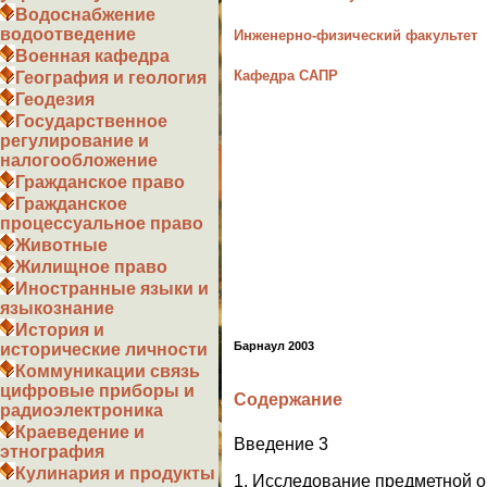
Водоснабжение
водоотведение
Инженерно-физический факультет
Военная кафедра
Кафедра САПР
География и геология
Геодезия
Государственное
регулирование и
налогообложение
Гражданское право
Гражданское
процессуальное право
Животные
Жилищное право
Иностранные языки и
языкознание
История и
Барнаул 2003
исторические личности
Коммуникации связь
цифровые приборы и
Содержание
радиоэлектроника
Краеведение и
Введение 3
этнография
Кулинария и продукты
1. Исследование предметной о