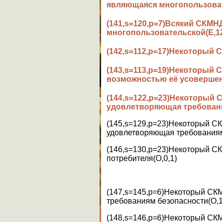
являющаяся многопользоват
(141,s=120,p=7)Всякий СКМ
многопользовательской(E,12
(142,s=112,p=17)Некоторый
(143,s=113,p=19)Некоторый
возможностью её усовершен
(144,s=122,p=23)Некоторый
удовлетворяющая требовани
(145,s=129,p=23)Некоторый 
удовлетворяющая требованиям
(146,s=130,p=23)Некоторый 
потребителя(O,0,1)
(147,s=145,p=6)Некоторый С
требованиям безопасности(O,1
(148,s=146,p=6)Некоторый СК