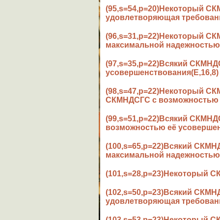
(95,s=54,p=20)Некоторый 
удовлетворяющая требовани
(96,s=31,p=22)Некоторый 
максимальной надежностью(
(97,s=35,p=22)Всякий СКМН
усовершенствования(E,16,8)
(98,s=47,p=22)Некоторый С
СКМНДСГС с возможностью е
(99,s=51,p=22)Всякий СКМН
возможностью её усовершен
(100,s=65,p=22)Всякий СК
максимальной надежностью(
(101,s=28,p=23)Некоторый 
(102,s=50,p=23)Всякий СКМ
удовлетворяющая требования
(103,s=53,p=23)Некоторый 