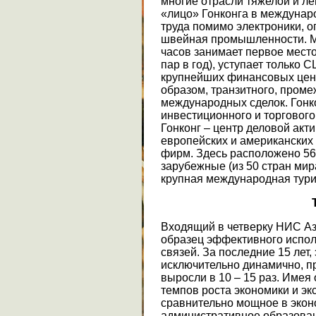
многие отрасли тяжелой и л
«лицо» Гонконга в междунар
труда помимо электроники, о
швейная промышленности. Ма
часов занимает первое место
пар в год), уступает только 
крупнейших финансовых цент
образом, транзитного, проме
международных сделок. Гонк
инвестиционного и торгового 
Гонконг – центр деловой акт
европейских и американских 
фирм. Здесь расположено 560
зарубежные (из 50 стран мир
крупная международная тури
Входящий в четверку НИС Аз
образец эффективного испо
связей. За последние 15 лет
исключительно динамично, п
выросли в 10 – 15 раз. Имея
темпов роста экономики и эк
сравнительно мощное в эко
административное образовани