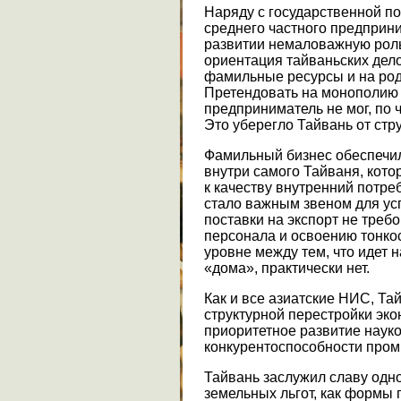
Наряду с государственной п
среднего частного предприни
развитии немаловажную роль
ориентация тайваньских дел
фамильные ресурсы и на род
Претендовать на монополию 
предприниматель не мог, по
Это уберегло Тайвань от стр
Фамильный бизнес обеспечи
внутри самого Тайваня, кот
к качеству внутренний потре
стало важным звеном для ус
поставки на экспорт не треб
персонала и освоению тонкост
уровне между тем, что идет н
«дома», практически нет.
Как и все азиатские НИС, Та
структурной перестройки эко
приоритетное развитие наук
конкурентоспособности про
Тайвань заслужил славу одн
земельных льгот, как формы