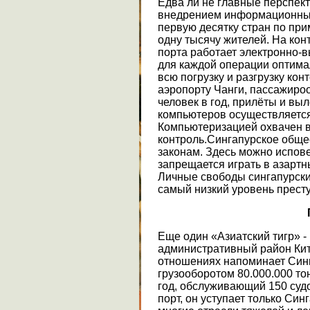
Едва ли не главные перспек
внедрением информационных
первую десятку стран по пр
одну тысячу жителей. На ко
порта работает электронно-
для каждой операции оптим
всю погрузку и разгрузку ко
аэропорту Чанги, пассажиро
человек в год, прилёты и в
компьютеров осуществляется
Компьютеризацией охвачен 
контроль.Сингапурское обще
законам. Здесь можно испов
запрещается играть в азартн
Личные свободы сингапурски
самый низкий уровень престу
Еще один «Азиатский тигр» - 
административный район Кита
отношениях напоминает Синга
грузооборотом 80.000.000 то
год, обслуживающий 150 суд
порт, он уступает только Син