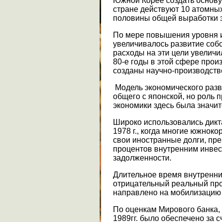
Южной Корее создать основу
стране действуют 10 атомны
половины общей выработки э
По мере повышения уровня 
увеличивалось развитие соб
расходы на эти цели увеличил
80-е годы в этой сфере прои
созданы научно-производств
Модель экономического раз
общего с японской, но роль 
экономики здесь была значи
Широко использовались дикта
1978 г., когда многие южнок
свои иностранные долги, пр
процентов внутренним инвес
задолженности.
Длительное время внутренни
отрицательный реальный про
направлено на мобилизацию 
По оценкам Мирового банка,
1989гг. было обеспечено за с