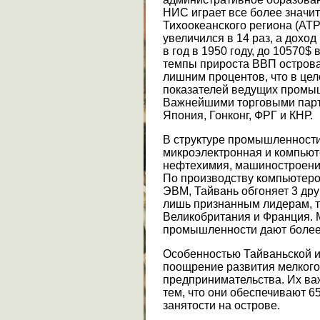
НИС играет все более значит
Тихоокеанского региона (АТР
увеличился в 14 раз, а доход
в год в 1950 году, до 10570$ 
темпы прироста ВВП острова 
лишним процентов, что в це
показателей ведущих промыш
Важнейшими торговыми пар
Япония, Гонконг, ФРГ и КНР.
В структуре промышленност
микроэлектронная и компьют
нефтехимия, машиностроени
По производству компьютеров
ЭВМ, Тайвань обгоняет 3 дру
лишь признанным лидерам, т
Великобритания и Франция. 
промышленности дают более
Особенностью Тайваньской и
поощрение развития мелкого 
предпринимательства. Их ва
тем, что они обеспечивают 6
занятости на острове.