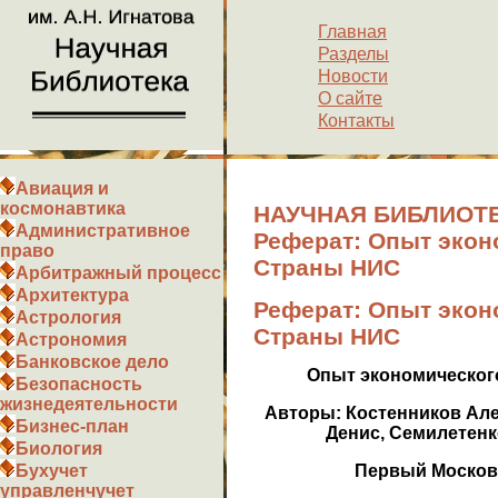
Главная
Разделы
Новости
О сайте
Контакты
Авиация и
космонавтика
НАУЧНАЯ БИБЛИОТЕ
Административное
Реферат: Опыт экон
право
Страны НИС
Арбитражный процесс
Архитектура
Реферат: Опыт экон
Астрология
Страны НИС
Астрономия
Банковское дело
Опыт экономическог
Безопасность
жизнедеятельности
Авторы: Костенников Але
Бизнес-план
Денис, Семилетенк
Биология
Первый Московс
Бухучет
управленчучет