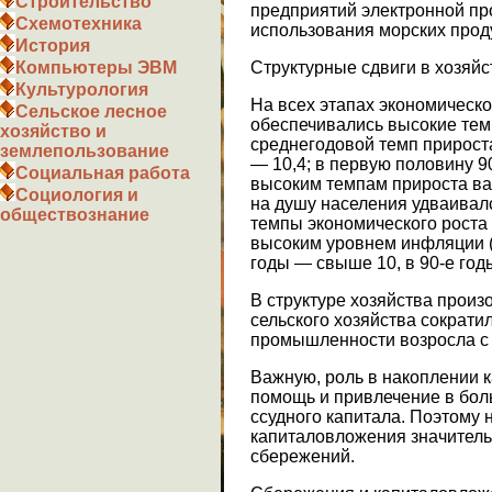
Строительство
предприятий электронной п
Схемотехника
использования морских прод
История
Структурные сдвиги в хозяйс
Компьютеры ЭВМ
Культурология
На всех этапах экономическ
Сельское лесное
обеспечивались высокие тем
хозяйство и
среднегодовой темп прироста
землепользование
— 10,4; в первую половину 9
Социальная работа
высоким темпам прироста ва
Социология и
на душу населения удваивал
обществознание
темпы экономического роста
высоким уровнем инфляции (
годы — свыше 10, в 90-е год
В структуре хозяйства прои
сельского хозяйства сократил
промышленности возросла с 
Важную, роль в накоплении 
помощь и привлечение в бол
ссудного капитала. Поэтому 
капиталовложения значитель
сбережений.