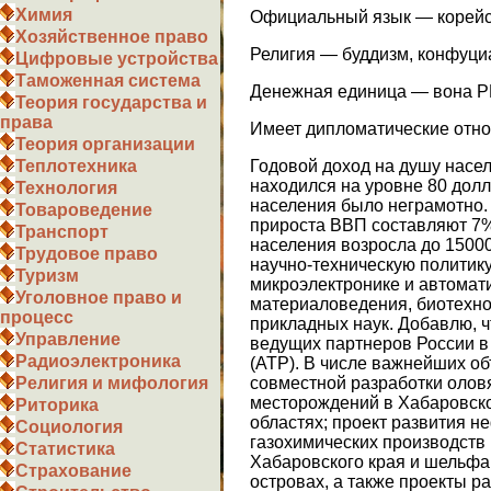
Химия
Официальный язык — корейс
Хозяйственное право
Религия — буддизм, конфуциа
Цифровые устройства
Таможенная система
Денежная единица — вона Р
Теория государства и
права
Имеет дипломатические отно
Теория организации
Годовой доход на душу насел
Теплотехника
находился на уровне 80 дол
Технология
населения было неграмотно.
Товароведение
прироста ВВП составляют 7%,
Транспорт
населения возросла до 1500
Трудовое право
научно-техническую политику
Туризм
микроэлектронике и автомати
Уголовное право и
материаловедения, биотехно
процесс
прикладных наук. Добавлю, ч
Управление
ведущих партнеров России в
Радиоэлектроника
(АТР). В числе важнейших об
совместной разработки олов
Религия и мифология
месторождений в Хабаровско
Риторика
областях; проект развития 
Социология
газохимических производств
Статистика
Хабаровского края и шельфа
Страхование
островах, а также проекты р