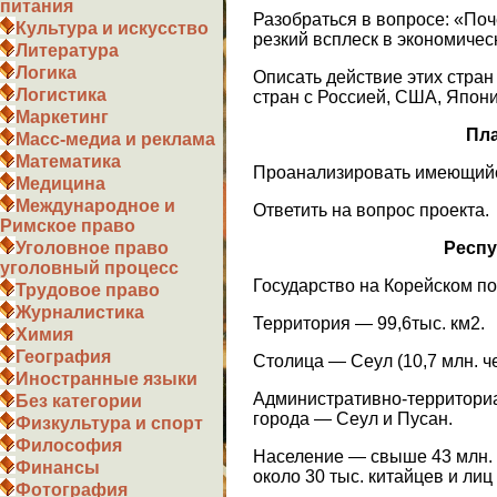
питания
Разобраться в вопросе: «По
Культура и искусство
резкий всплеск в экономичес
Литература
Логика
Описать действие этих стран 
Логистика
стран с Россией, США, Японие
Маркетинг
Пла
Масс-медиа и реклама
Математика
Проанализировать имеющийс
Медицина
Международное и
Ответить на вопрос проекта.
Римское право
Респу
Уголовное право
уголовный процесс
Государство на Корейском по
Трудовое право
Журналистика
Территория — 99,6тыс. км2.
Химия
География
Столица — Сеул (10,7 млн. че
Иностранные языки
Административно-территориа
Без категории
города — Сеул и Пусан.
Физкультура и спорт
Философия
Население — свыше 43 млн. че
Финансы
около 30 тыс. китайцев и лиц
Фотография