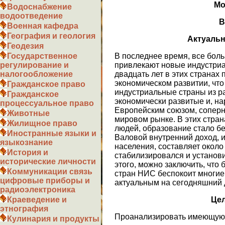
Мо
Водоснабжение
водоотведение
В
Военная кафедра
География и геология
Актуальн
Геодезия
В последнее время, все бол
Государственное
привлекают новые индустриа
регулирование и
двадцать лет в этих странах
налогообложение
экономическом развитии, чт
Гражданское право
индустриальные страны из р
Гражданское
экономически развитые и, н
процессуальное право
Европейским союзом, соперн
Животные
мировом рынке. В этих стра
Жилищное право
людей, образование стало б
Иностранные языки и
Валовой внутренний доход, и
языкознание
населения, составляет около
История и
стабилизировался и установи
исторические личности
этого, можно заключить, что
Коммуникации связь
стран НИС беспокоит многие 
цифровые приборы и
актуальным на сегодняшний 
радиоэлектроника
Цел
Краеведение и
этнография
Проанализировать имеющуюс
Кулинария и продукты